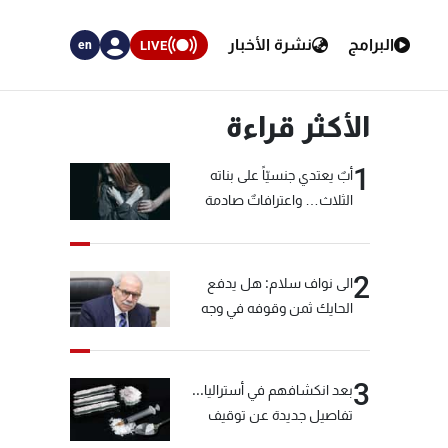
البرامج
نشرة الأخبار
LIVE
en
الأكثر قراءة
1
أبٌ يعتدي جنسيّاً على بناته
الثلاث… واعترافاتٌ صادمة
2
الى نواف سلام: هل يدفع
الحايك ثمن وقوفه في وجه
خيّاط؟
3
بعد انكشافهم في أستراليا...
تفاصيل جديدة عن توقيف
"شبكة الكوكايين"