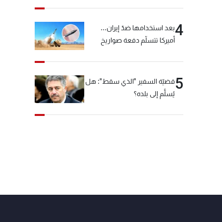
4
بعد استخدامها ضدّ إيران...
أميركا تتسلّم دفعة صواريخ
كبيرة!
5
قضيّة السفير "الذي سقط": هل
يُسلَّم إلى بلده؟