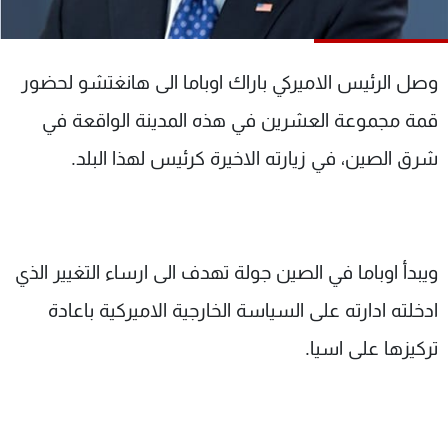
شاهد البرامج
الترددات
وصل الرئيس الاميركي باراك اوباما الى هانغتشو لحضور
عن MTV
وظائف
قمة مجموعة العشرين في هذه المدينة الواقعة في
الإنـتـاج
تواصل معنا
شرق الصين، في زيارته الاخيرة كرئيس لهذا البلد.
لاعلاناتكم
شروط الإسـتخدام
سياسة الخصوصية
ويبدأ اوباما في الصين جولة تهدف الى ارساء التغيير الذي
ادخلته ادارته على السياسة الخارجية الاميركية باعادة
تركيزها على اسيا.