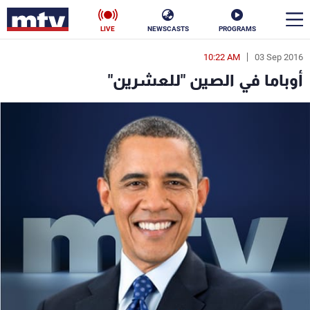
LIVE
NEWSCASTS
PROGRAMS
10:22 AM
03 Sep 2016
en
أوباما في الصين "للعشرين"
الأخبار
سياسة
ناس
إقتصاد
فن
منوعات
رياضة
كأس العالم
البرامج
جدول البرامج