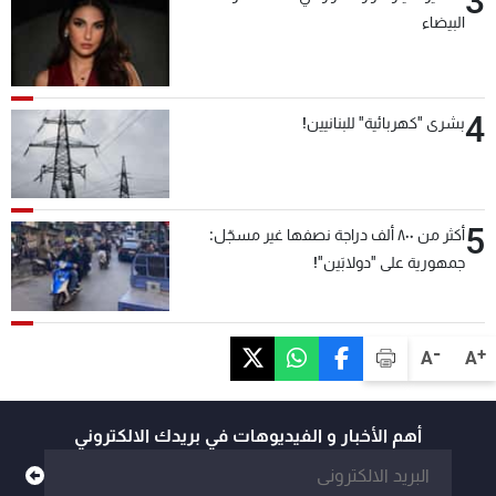
3
البيضاء
4
بشرى "كهربائية" للبنانيين!
5
أكثر من ٨٠٠ ألف دراجة نصفها غير مسجّل:
جمهورية على "دولابَين"!
-
+
A
A
أهم الأخبار و الفيديوهات في بريدك الالكتروني