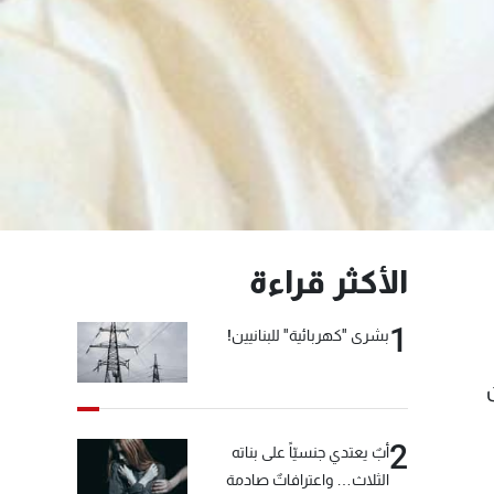
الأكثر قراءة
1
بشرى "كهربائية" للبنانيين!
2
أبٌ يعتدي جنسيّاً على بناته
الثلاث… واعترافاتٌ صادمة