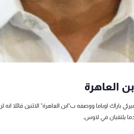
بن العاهرة
كي باراك اوباما ووصفه ب"ابن العاهرة" الاثنين قائلا انه لن
ما يلتقيان في لاوس.