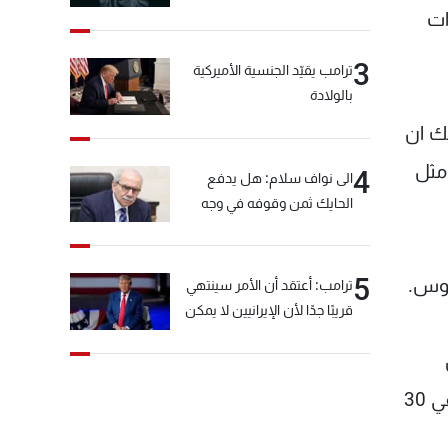
ات
3
ترامب يقيّد الجنسية الأميركية
بالولادة
ك ان
مثل
4
الى نواف سلام: هل يدفع
الحايك ثمن وقوفه في وجه
خيّاط؟
5
اوس.
ترامب: أعتقد أن الأمر سينتهي
قريبًا جدًا لأن الإيرانيين لا يمكن
أن يستمروا على هذا الحال
2400 شخص قتلوا في عمليات مكافحة المخدرات التي تقوم بها الشرطة وحراس مساندين لها منذ تنصيبه في 30