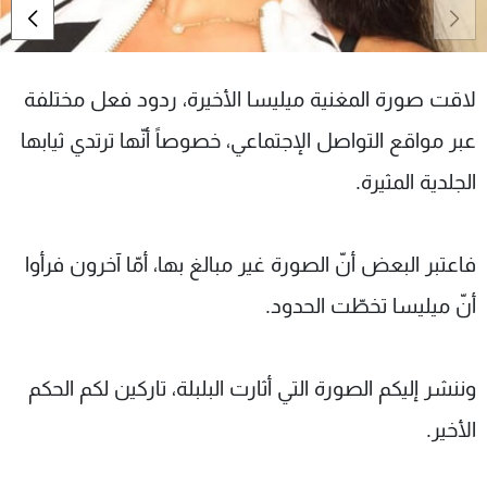
شاهد البرامج
الترددات
لاقت صورة المغنية ميليسا الأخيرة، ردود فعل مختلفة
عن MTV
وظائف
عبر مواقع التواصل الإجتماعي، خصوصاً أنّها ترتدي ثيابها
الإنـتـاج
تواصل معنا
لاعلاناتكم
شروط الإسـتخدام
الجلدية المثيرة.
سياسة الخصوصية
فاعتبر البعض أنّ الصورة غير مبالغ بها، أمّا آخرون فرأوا
أنّ ميليسا تخطّت الحدود.
وننشر إليكم الصورة التي أثارت البلبلة، تاركين لكم الحكم
الأخير.