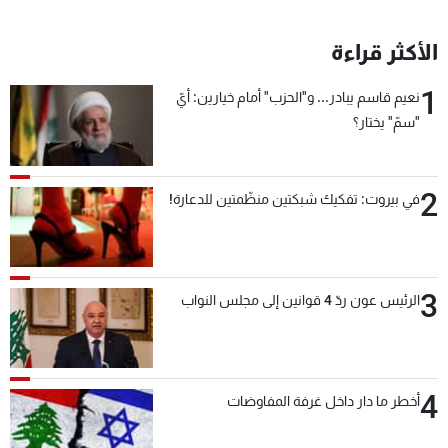
الأكثر قراءة
1
نعيم قاسم يبادر... و"الحزب" أمام خيارين: أيّ
"سمّ" يختار؟
2
في بيروت: تفكيك شبكتين منظّمتين للدعارة!
3
الرئيس عون ردّ 4 قوانين إلى مجلس النواب
4
أخطر ما دار داخل غرفة المفاوضات