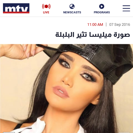
LIVE
NEWSCASTS
PROGRAMS
11:00 AM
07 Sep 2016
en
صورة ميليسا تثير البلبلة
الأخبار
سياسة
ناس
إقتصاد
فن
منوعات
رياضة
كأس العالم
البرامج
جدول البرامج