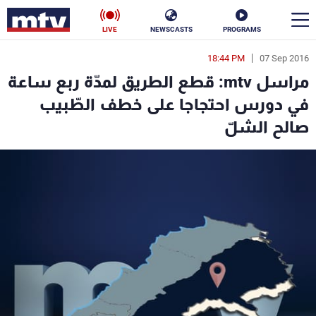
LIVE
NEWSCASTS
PROGRAMS
18:44 PM
07 Sep 2016
en
مراسل mtv: قطع الطريق لمدّة ربع ساعة
الأخبار
في دورس احتجاجا على خطف الطّبيب
صالح الشلّ
سياسة
ناس
إقتصاد
فن
منوعات
رياضة
كأس العالم
البرامج
جدول البرامج