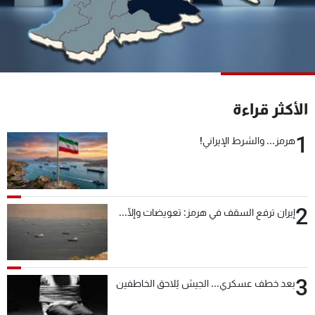
شاهد البرامج
الترددات
عن MTV
وظائف
الإنـتـاج
تواصل معنا
الأكثر قراءة
لاعلاناتكم
شروط الإسـتخدام
سياسة الخصوصية
1
هرمز... والشرط الإيراني!
2
إيران ترفع السقف في هرمز: تعويضات وإلّا...
3
بعد خطف عسكري... الجيش يُلاحق الخاطفين