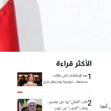
الأكثر قراءة
1
بعد الإنتقادات التي طالت
جسمها... جورجينا رودريغيز تخرج
عن صمتها
2
نائب "الثنائي" يردّ على قاسم...
 أنها
ونائب "الحزب" عن عون: