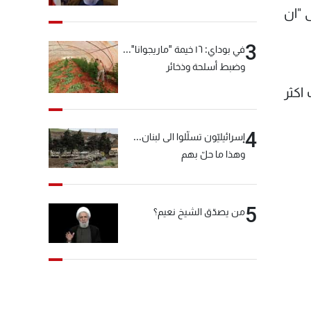
"انشالله خير"
 "ان
3
في بوداي: ١٦ خيمة "ماريجوانا"...
وضبط أسلحة وذخائر
 اكثر
4
إسرائيليّون تسلّلوا الى لبنان...
وهذا ما حلّ بهم
5
من يصدّق الشيخ نعيم؟