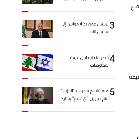
ماع
المختارة... التفاصيل في نشرة
الأخبار بعد قليل
3
الرئيس عون ردّ 4 قوانين إلى
مجلس النواب
4
أخطر ما دار داخل غرفة
المفاوضات
يقة
5
نعيم قاسم يبادر... و"الحزب"
أمام خيارين: أيّ "سمّ" يختار؟