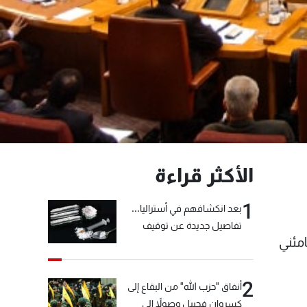
الأكثر قراءة
1
بعد انكشافهم في أستراليا...
تفاصيل جديدة عن توقيف
امئني
"شبكة الكوكايين"
2
أنفاق "حزب الله" من البقاع إلى
كسروان فجبيل وصولاً إلى