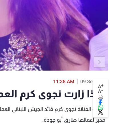
11:38 AM
09 Sep 2016
+
A
-
لماذا زارت نجوى كرم الع
A
التقت الفنانة نجوى كرم قائد الجيش اللبناني الع
مدير أعمالها طارق أبو جودة.