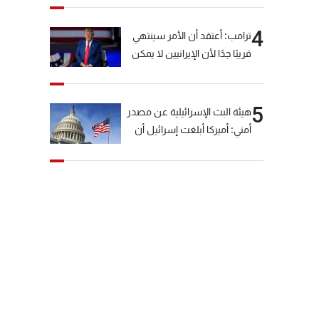
4
ترامب: أعتقد أن الأمر سينتهي
قريبًا جدًا لأن الإيرانيين لا يمكن
أن يستمروا على هذا الحال
5
هيئة البث الإسرائيلية عن مصدر
أمني: أميركا أبلغت إسرائيل أن
"حزب الله" لم يخرق وقف إطلاق
النار أمس في مجدل زون
وطلبت منها عدم التصعيد
خشية أن يؤثر ذلك على
مفاوضات روما