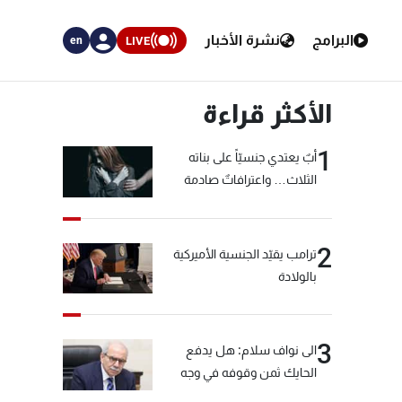
البرامج
نشرة الأخبار
LIVE
en
الأكثر قراءة
1
أبٌ يعتدي جنسيّاً على بناته
الثلاث… واعترافاتٌ صادمة
2
ترامب يقيّد الجنسية الأميركية
بالولادة
3
الى نواف سلام: هل يدفع
الحايك ثمن وقوفه في وجه
خيّاط؟