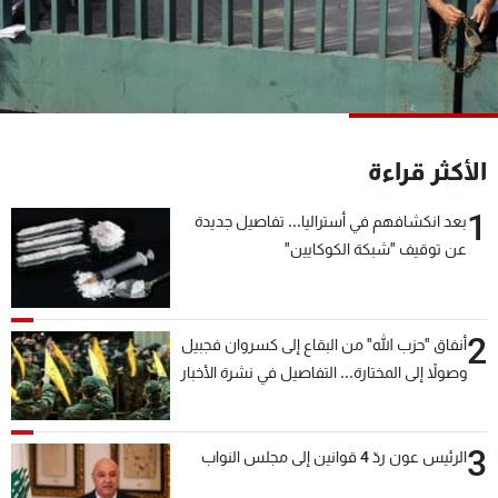
شاهد البرامج
الترددات
عن MTV
وظائف
الإنـتـاج
تواصل معنا
الأكثر قراءة
لاعلاناتكم
شروط الإسـتخدام
سياسة الخصوصية
1
بعد انكشافهم في أستراليا... تفاصيل جديدة
عن توقيف "شبكة الكوكايين"
2
أنفاق "حزب الله" من البقاع إلى كسروان فجبيل
وصولاً إلى المختارة... التفاصيل في نشرة الأخبار
بعد قليل
3
الرئيس عون ردّ 4 قوانين إلى مجلس النواب