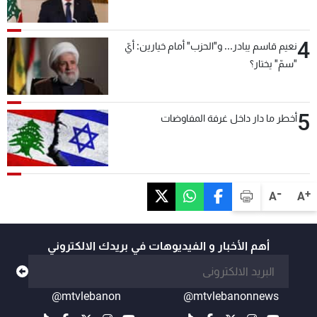
4
نعيم قاسم يبادر... و"الحزب" أمام خيارين: أيّ
"سمّ" يختار؟
5
أخطر ما دار داخل غرفة المفاوضات
-
+
A
A
أهم الأخبار و الفيديوهات في بريدك الالكتروني
@mtvlebanon
@mtvlebanonnews