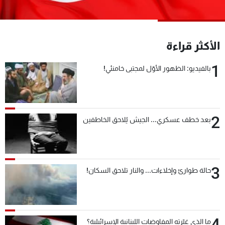
شاهد البرامج
الترددات
الأكثر قراءة
عن MTV
وظائف
1
الإنـتـاج
تواصل معنا
بالفيديو: الظهور الأوّل لمجتبى خامنئي!
لاعلاناتكم
شروط الإسـتخدام
سياسة الخصوصية
2
بعد خطف عسكري... الجيش يُلاحق الخاطفين
3
حالة طوارئ وإخلاءات... والنار تلاحق السكان!
4
ما الذي غيّرته المفاوضات اللبنانية الإسرائيلية؟