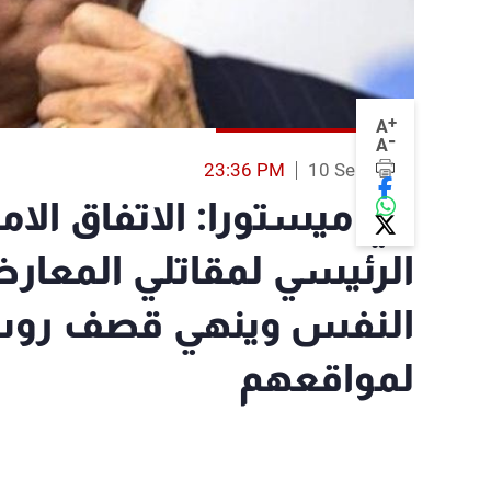
+
A
-
A
23:36 PM
10 Sep 2016
دي ميستورا: الاتفاق الامي
الرئيسي لمقاتلي المعارض
النفس وينهي قصف روس
لمواقعهم