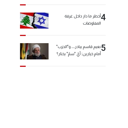
4
أخطر ما دار داخل غرفة
المفاوضات
5
نعيم قاسم يبادر... و"الحزب"
أمام خيارين: أيّ "سمّ" يختار؟