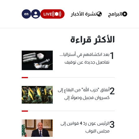
البرامج
نشرة الأخبار
LIVE
en
الأكثر قراءة
1
بعد انكشافهم في أستراليا...
تفاصيل جديدة عن توقيف
"شبكة الكوكايين"
2
أنفاق "حزب الله" من البقاع إلى
كسروان فجبيل وصولاً إلى
المختارة... التفاصيل في نشرة
الأخبار بعد قليل
3
الرئيس عون ردّ 4 قوانين إلى
مجلس النواب