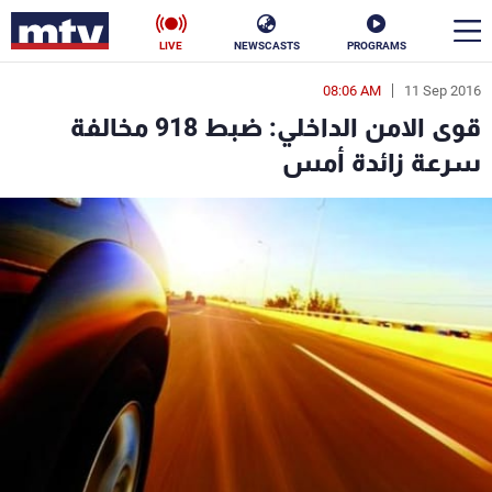
LIVE
NEWSCASTS
PROGRAMS
08:06 AM
11 Sep 2016
en
قوى الامن الداخلي: ضبط 918 مخالفة
الأخبار
سرعة زائدة أمس
سياسة
ناس
إقتصاد
فن
منوعات
رياضة
كأس العالم
البرامج
جدول البرامج