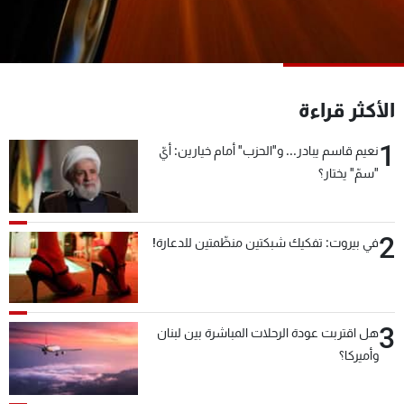
شاهد البرامج
الترددات
عن MTV
وظائف
الأكثر قراءة
الإنـتـاج
تواصل معنا
لاعلاناتكم
شروط الإسـتخدام
1
نعيم قاسم يبادر... و"الحزب" أمام خيارين: أيّ
سياسة الخصوصية
"سمّ" يختار؟
2
في بيروت: تفكيك شبكتين منظّمتين للدعارة!
3
هل اقتربت عودة الرحلات المباشرة بين لبنان
وأميركا؟