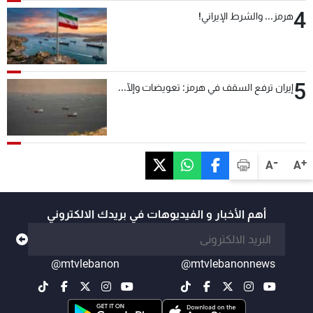
4
هرمز... والشرط الإيراني!
5
إيران ترفع السقف في هرمز: تعويضات وإلّا...
-
+
A
A
أهم الأخبار و الفيديوهات في بريدك الالكتروني
@mtvlebanon
@mtvlebanonnews