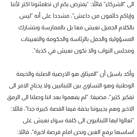
الى "الشركاء" قائلاً: "يفترض بكم ان تطمئنونا اكثر لأننا
وإياكم خائفون من داعش"، مشددا على أنه "ليس
بالكلام الجميل نعيش معا بل بالممارسة وبتشارك
المسؤولية والحمل بالرئاسة والحكومة والتعيينات
ومجلس النواب والا نكون نعيش في كذبة".
وأكد باسيل أن "الميثاق هو الارضية الصلبة والخيمة
الوطنية وهو التساوي بين اللبنانيين ولا يحتاج الامر الى
تفكير كثير"، مضيفا: "لم يفهموا بعد اننا وصلنا الى الرمق
الاخير وهم يجيبوننا بخفة فيما القصة كبيرة جدا"، قائلا:
"تعالوا ايها اللبنانيون الى كلمة سواء نعيش على
اساسها برفع الغبن ونحن امام فرصة اخيرة"، قائلا: