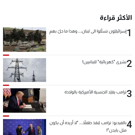
الأكثر قراءة
1
إسرائيليّون تسلّلوا الى لبنان... وهذا ما حلّ بهم
2
بشرى "كهربائية" للبنانيين!
3
ترامب يقيّد الجنسية الأميركية بالولادة
4
بالفيديو: ترامب يُنقذ طفلاً... "لا أريده أن يكون
مثل بايدن"!