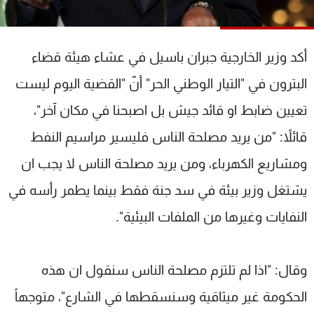
شاهد البرامج
الترددات
أكد وزير الخارجية جبران باسيل في عشاء هيئة قضاء
عن MTV
وظائف
البترون في "التيار الوطني الحر" أنّ "القضية اليوم ليست
الإنـتـاج
تواصل معنا
تعيين ضابط او قائد جيش بل اصبحنا في مكان آخر"،
لاعلاناتكم
شروط الإسـتخدام
سياسة الخصوصية
قائلاً: "من يريد مصلحة الناس فليسير مراسيم النفط
ومشاريع الكهرباء، ومن يريد مصلحة الناس لا يجب ان
يشتغل وزير بيئة في سد جنة فقط بينما يطمر رأسه في
النفايات وغيرها من الملفات البيئية".
وقال: "اذا لم تلتزم مصلحة الناس سنقول ان هذه
الحكومة غير ميثاقية وسنسقطها في الشارع"، متوجهاً