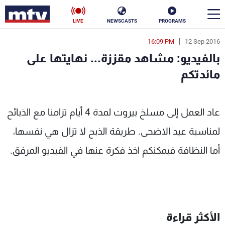
LIVE
NEWSCASTS
PROGRAMS
16:09 PM
12 Sep 2016
en
بالفيديو: مشاهد مقززة... نهايتها على
الأخبار
مائدتكم
سياسة
ناس
ئدتكم - MTV Lebanon
عاد العمل إلى مسلخ بيروت لمدة 4 أيام تزامنا مع الذبائح
إقتصاد
فن
لمناسبة عيد الاضحى. طريقة الذبح لا تزال هي نفسها،
منوعات
رياضة
أما النظافة فيمكنكم اخذ فكرة عنها في الفيديو المرفق.
كأس العالم
البرامج
الأكثر قراءة
جدول البرامج