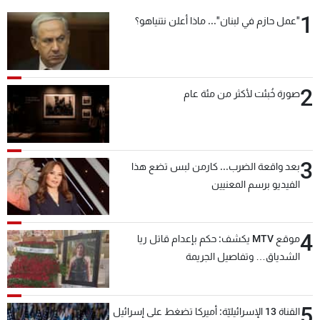
شاهد البرامج
1
"عمل حازم في لبنان"... ماذا أعلن نتنياهو؟
الترددات
عن MTV
وظائف
2
صورة خُبئت لأكثر من مئة عام
الإنـتـاج
تواصل معنا
لاعلاناتكم
شروط الإسـتخدام
سياسة الخصوصية
3
بعد واقعة الضرب... كارمن لبس تضع هذا
الفيديو برسم المعنيين
4
موقع MTV يكشف: حكم بإعدام قاتل ريا
الشدياق… وتفاصيل الجريمة
5
القناة 13 الإسرائيليّة: أميركا تضغط على إسرائيل