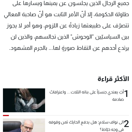
جميع الرجال الذين يجلسون عن يمينها ويسارها على
طاولة الحكومة، إلا أنّ الأمر الثابت هو أنّ صاحبة المعالي
تتصرّف على طبيعتها زيادةً عن اللزوم، وهو أمر لا يجوز
بين السياسيّين "الوحوش" الذين تجالسهم، والذين لن
يرتدع أحدهم عن التقاط صورةٍ لها... بالجرم المشهود.
الأكثر قراءة
1
أبٌ يعتدي جنسيّاً على بناته الثلاث… واعترافاتٌ
صادمة
2
الى نواف سلام: هل يدفع الحايك ثمن وقوفه
في وجه خيّاط؟