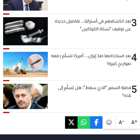
3
بعد انكشافهم في أستراليا... تفاصيل جديدة
عن توقيف "شبكة الكوكايين"
4
بعد استخدامها ضدّ إيران... أميركا تتسلّم دفعة
صواريخ كبيرة!
5
قضيّة السفير "الذي سقط": هل يُسلَّم إلى
بلده؟
-
+
A
A