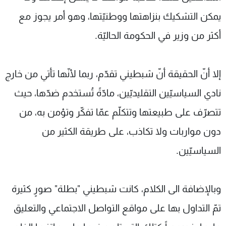
يمكن التشكيك بنزاهتها ووطنيّتها، وهو أمر يجوز مع
أكثر من وزير في الحكومة الحاليّة.
إلا أنّ الحقيقة أنّ شبطيني تقدّم، ربما لأنّها تأتي من خارج
نادي السياسيّين التقليديّين، مادّةً تُستخدم ضدّها، حيث
تتصرّف على طبيعتها وتتكلّم عمّا تفكّر وتؤمن به، من
دون مواربات ولا تكاذب، على طريقة الكثير من
السياسيّين.
وبالإضافة الى الكلام، كانت شبطيني "بطلة" صورٍ كثيرة
تمّ التداول بها على مواقع التواصل الاجتماعي والتعليق