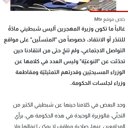
شاهد البرامج
الترددات
خاص موقع Mtv
غالباً ما تكون وزيرة المهجرين أليس شبطيني مادّةً
عن MTV
وظائف
للتندّر أو الانتقاد، خصوصاً من "المتسلّين" على مواقع
الإنـتـاج
تواصل معنا
لاعلاناتكم
شروط الإسـتخدام
التواصل الاجتماعي، ولم تنجُ حتى من انتقادنا حين
سياسة الخصوصية
تحدّثت عن "النوعيّة" وليس العدد في كلامها عن
الوزراء المسيحيّين وقدرتهم التمثيليّة ومقاطعة
وزراء لجلسات الحكومة.
وجد البعض في كلامنا حينها عن شبطيني الكثير من
التجنّي، فالوزيرة الوحيدة في هذه الحكومة هي، برأي
المدافعين عنها، صاحبة مواقف لا يمكن إغفالها ولا