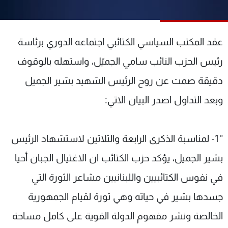
شاهد البرامج
الترددات
عقد المكتب السياسي الكتائبي اجتماعه الدوري برئاسة
عن MTV
وظائف
رئيس الحزب النائب سامي الجميّل، واستهله بالوقوف
الإنـتـاج
تواصل معنا
دقيقة صمت عن روح الرئيس الشهيد بشير الجميل
لاعلاناتكم
شروط الإسـتخدام
سياسة الخصوصية
وبعد التداول اصدر البيان الاتي:
"1- لمناسبة الذكرى الرابعة والثلاثين لاستشهاد الرئيس
بشير الجميل، يؤكد حزب الكتائب ان الاغتيال الجبان أحيا
في نفوس الكتائبيين واللبنانيين مشاعر الثورة التي
جسدها بشير في حياته وهي ثورة لقيام الجمهورية
الخالصة ونشر مفهوم الدولة القوية على كامل مساحة