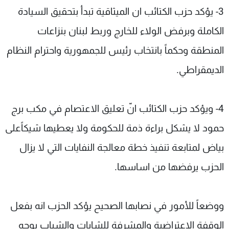
3- يؤكد حزب الكتائب ان الميثاقية تبدأ بتحقيق السيادة
الكاملة وبرفض الولاء للخارج وربط لبنان بنزاعات
المنطقة وحكماً بانتخاب رئيس للجمهورية واحترام النظام
الديمقراطي.
4- ويؤكد حزب الكتائب انّ تعليق الاعتصام في مكب برج
حمود لا يشكل براءة ذمة للحكومة ولا يعطيها شيكاًعلى
بياض لمتابعة تنفيذ خطة معالجة النفايات التي لا يزال
الحزب يرفضها من اساسها.
ووضعاً للأمور في نصابها الصحيح يؤكد الحزب انه بفعل
الوقفة الاعتراضية والمشرفة للشابات والشباب بوجه