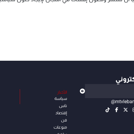
كتروني
الأخبار
سياسة
@mtvleba
ناس
إقتصاد
فن
منوعات