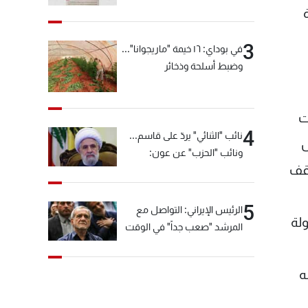
3
في بوداي: ١٦ خيمة "ماريجوانا"...
وضبط أسلحة وذخائر
ت
4
نائب "الثنائي" يردّ على قاسم...
ض
ونائب "الحزب" عن عون:
اقف
"انشالله خير"
5
الرئيس الإيراني: التواصل مع
لة
المرشد "صعب جداً" في الوقت
الحالي
ه