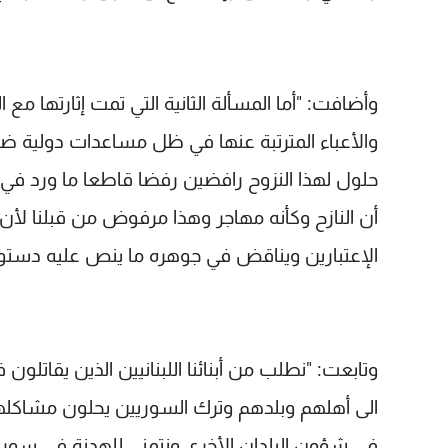
وأضافت: "أما المسألة الثانية التي تمت إثارتها م
والأعباء المترتبة عنها في ظل مساعدات دولية ضئي
حلول لهذا النزوح رافضين رفضا قاطعا ما ورد في
أن النازح وكأنه مهاجر وهذا مرفوض من قبلنا لأن ل
الإعتبارين ويناقض في جوهره ما ينص عليه دستور
وتابعت: "نطلب من أبنائنا اللبنانيين الذين يقاتلون 
الى أهلهم وبلدهم وترك السوريين يحلون مشاكلهم 
في شؤون البلدان الأخرى ونتمنى للهدنة في سوري