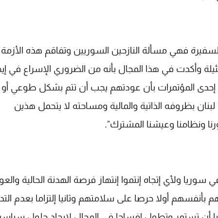
ع السفيرة فهي مسألة النازحين السوريين وتفاقم هذه الأزمة
لة وأكدت في هذا المجال بأنه من الضروري الإسراع في إيج
 إحدى المؤتمرات بأن عودتهم يجب أن تتم بشكل طوعي أو إع
بنان بظروفه الذاتية والمالية ومساحته لا يتحمل هذين
نا ونظامنا وعيشنا المشترك".
في سوريا ولأي إتجاه إنتموا إنتهاز فرصة الهدنة الحالية والعو
بأنفسهم أولا حرصا على سلامتهم وثانيا إلتزاما بعدم الت
ا أن تستمر وتطول إفساحا في المجال لإيجاد حلول سياسي