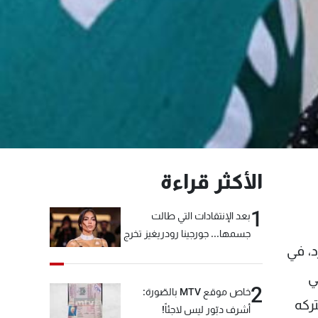
الأكثر قراءة
1
بعد الإنتقادات التي طالت
جسمها... جورجينا رودريغيز تخرج
د، في
عن صمتها
ي
2
خاص موقع MTV بالصّورة:
تركه
أشرف دبّور ليس لاجئاً!