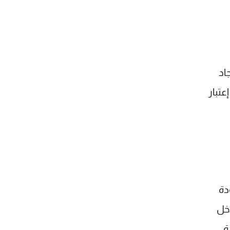
اد
تبار
دة
دخل
ة