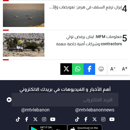
4
إيران ترفع السقف في هرمز: تعويضات وإلّا...
5
معلومات MFM: لبنان يرفض تولي
contractors وشركات أمنية خاصة مهمة
التحقق من نزع سلاح "حزب الله"
-
+
A
A
أهم الأخبار و الفيديوهات في بريدك الالكتروني
@mtvlebanon
@mtvlebanonnews