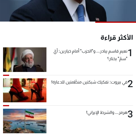
شاهد البرامج
الترددات
عن MTV
وظائف
الأكثر قراءة
الإنـتـاج
تواصل معنا
لاعلاناتكم
شروط الإسـتخدام
1
نعيم قاسم يبادر... و"الحزب" أمام خيارين: أيّ
سياسة الخصوصية
"سمّ" يختار؟
2
في بيروت: تفكيك شبكتين منظّمتين للدعارة!
3
هرمز... والشرط الإيراني!