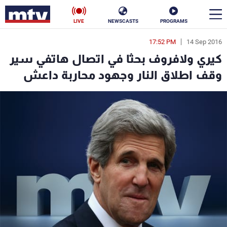
LIVE
NEWSCASTS
PROGRAMS
17:52 PM
14 Sep 2016
en
كيري ولافروف بحثا في اتصال هاتفي سير
الأخبار
وقف اطلاق النار وجهود محاربة داعش
سياسة
ناس
إقتصاد
فن
منوعات
رياضة
كأس العالم
البرامج
جدول البرامج