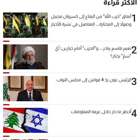
الأكثر قراءة
1
أنفاق "حزب الله" من البقاع إلى كسروان فجبيل
وصولاً إلى المختارة... التفاصيل في نشرة الأخبار
بعد قليل
2
نعيم قاسم يبادر... و"الحزب" أمام خيارين: أيّ
"سمّ" يختار؟
3
الرئيس عون ردّ 4 قوانين إلى مجلس النواب
4
أخطر ما دار داخل غرفة المفاوضات