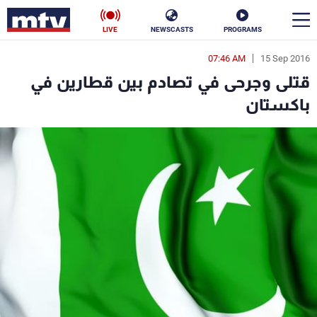
LIVE
NEWSCASTS
PROGRAMS
07:46 AM
15 Sep 2016
en
قتلى وجرحى في تصادم بين قطارين في
الأخبار
باكستان
سياسة
ناس
إقتصاد
فن
منوعات
رياضة
كأس العالم
البرامج
جدول البرامج