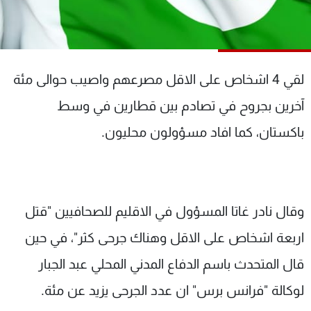
شاهد البرامج
الترددات
لقي 4 اشخاص على الاقل مصرعهم واصيب حوالى مئة
عن MTV
وظائف
الإنـتـاج
تواصل معنا
آخرين بجروح في تصادم بين قطارين في وسط
لاعلاناتكم
شروط الإسـتخدام
سياسة الخصوصية
باكستان، كما افاد مسؤولون محليون.
وقال نادر غاتا المسؤول في الاقليم للصحافيين "قتل
اربعة اشخاص على الاقل وهناك جرحى كثر"، في حين
قال المتحدث باسم الدفاع المدني المحلي عبد الجبار
لوكالة "فرانس برس" ان عدد الجرحى يزيد عن مئة.