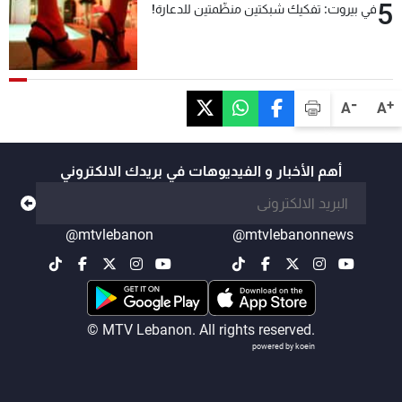
5
في بيروت: تفكيك شبكتين منظّمتين للدعارة!
-
+
A
A
أهم الأخبار و الفيديوهات في بريدك الالكتروني
@mtvlebanon
@mtvlebanonnews
© MTV Lebanon. All rights reserved.
powered by koein