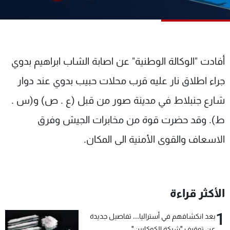
شاهد البرامج
الترددات
عن MTV
وظائف
أفادت "الوكالة الوطنية" عن اصابة الشاب ابراهيم بدوي
الإنـتـاج
تواصل معنا
جراء اطلاق نار عليه قرب محلات حبيب بدوي عند دوار
لاعلاناتكم
شروط الإسـتخدام
سياسة الخصوصية
شارع جنبلاط في مدينة صور من قبل (ع . ص) و(س .
ط). وقد حضرت قوة من مخابرات الجيش وفرق
الاسعاف والقوى الأمنية الى المكان.
الأكثر قراءة
1
بعد انكشافهم في أستراليا... تفاصيل جديدة
عن توقيف "شبكة الكوكايين"