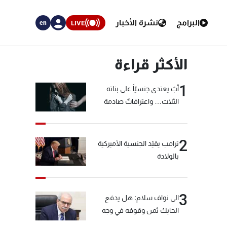
البرامج
نشرة الأخبار
LIVE
en
الأكثر قراءة
1
أبٌ يعتدي جنسيّاً على بناته
الثلاث… واعترافاتٌ صادمة
2
ترامب يقيّد الجنسية الأميركية
بالولادة
3
الى نواف سلام: هل يدفع
الحايك ثمن وقوفه في وجه
خيّاط؟