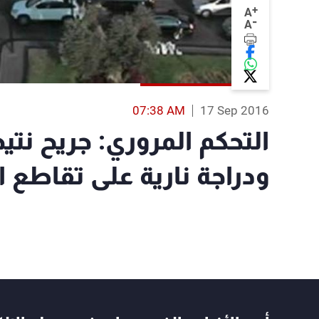
+
A
-
A
07:38 AM
17 Sep 2016
التحكم المروري: جريح نتي
ودراجة نارية على تقاطع 