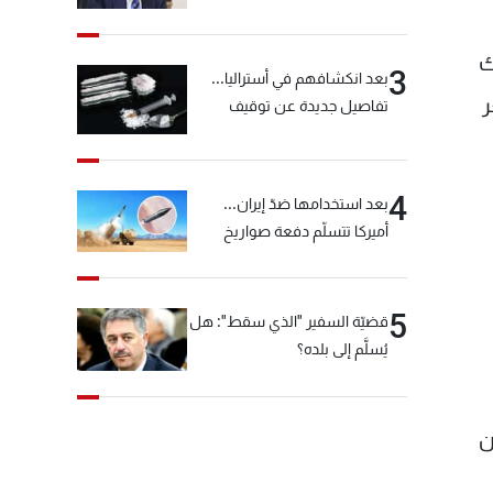
خيّاط؟
ك
3
بعد انكشافهم في أستراليا...
ر
تفاصيل جديدة عن توقيف
"شبكة الكوكايين"
4
بعد استخدامها ضدّ إيران...
أميركا تتسلّم دفعة صواريخ
كبيرة!
5
قضيّة السفير "الذي سقط": هل
يُسلَّم إلى بلده؟
ن