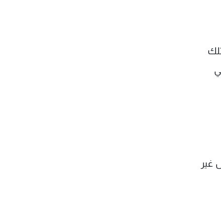
لك
ي
 غير