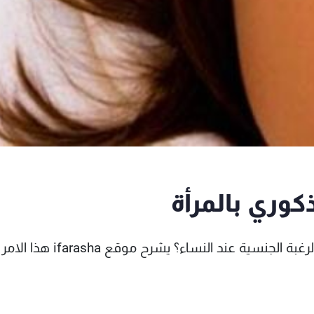
كوري بالمرأة
كيف يؤثر الهرمون الذكوري "التستوسترون" على الرغبة الجنسية عند النساء؟ يشرح موقع ifarasha هذا الامر