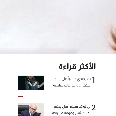
الأكثر قراءة
1
أبٌ يعتدي جنسيّاً على بناته
الثلاث… واعترافاتٌ صادمة
2
الى نواف سلام: هل يدفع
الحايك ثمن وقوفه في وجه