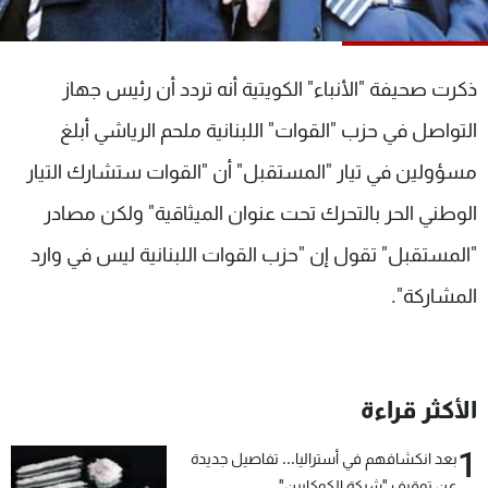
شاهد البرامج
الترددات
ذكرت صحيفة "الأنباء" الكويتية أنه تردد أن رئيس جهاز
عن MTV
وظائف
التواصل في حزب "القوات" اللبنانية ملحم الرياشي أبلغ
الإنـتـاج
تواصل معنا
مسؤولين في تيار "المستقبل" أن "القوات ستشارك التيار
لاعلاناتكم
شروط الإسـتخدام
سياسة الخصوصية
الوطني الحر بالتحرك تحت عنوان الميثاقية" ولكن مصادر
"المستقبل" تقول إن "حزب القوات اللبنانية ليس في وارد
المشاركة".
الأكثر قراءة
1
بعد انكشافهم في أستراليا... تفاصيل جديدة
عن توقيف "شبكة الكوكايين"