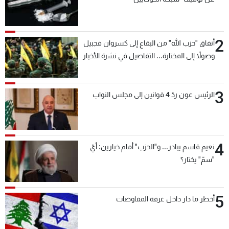
2
أنفاق "حزب الله" من البقاع إلى كسروان فجبيل
وصولاً إلى المختارة... التفاصيل في نشرة الأخبار
بعد قليل
3
الرئيس عون ردّ 4 قوانين إلى مجلس النواب
4
نعيم قاسم يبادر... و"الحزب" أمام خيارين: أيّ
"سمّ" يختار؟
5
أخطر ما دار داخل غرفة المفاوضات