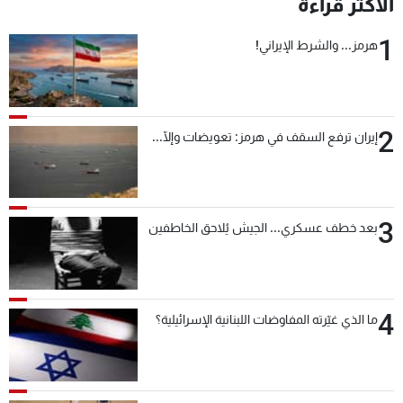
الأكثر قراءة
1
هرمز... والشرط الإيراني!
2
إيران ترفع السقف في هرمز: تعويضات وإلّا...
3
بعد خطف عسكري... الجيش يُلاحق الخاطفين
4
ما الذي غيّرته المفاوضات اللبنانية الإسرائيلية؟