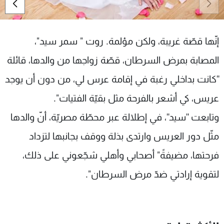
شاهد البرامج
الترددات
إنّها قصّة غريبة، ولكن مؤلمة. روت " سمر سيد"،
عن MTV
وظائف
المصابة بمرض السرطان، قصّة زواجها من والدها، قائلة
الإنـتـاج
تواصل معنا
''كانت بداخلي رغبة في إقامة عرس لي، من دون أن يوجد
لاعلاناتكم
شروط الإسـتخدام
سياسة الخصوصية
عريس، كي أشعر بالفرحة مثل بقيّة الفتيات".
وتابعت ''سيد''، في إطلالة عبر محطّة مصريّة، أنّ والدها
مثّل دور العريس وارتدى بذلة ووقف بجانبها لتزداد
فرحتها، مضيفةً" أصحابي وأهلي شجّعوني على ذلك،
لتقوية إرادتي ضدّ مرض السرطان".