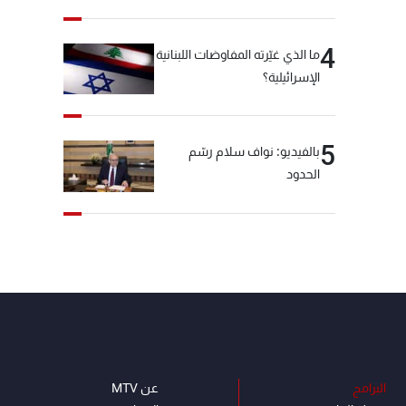
4
ما الذي غيّرته المفاوضات اللبنانية
الإسرائيلية؟
5
بالفيديو: نواف سلام رسّم
الحدود
البرامج
عن MTV