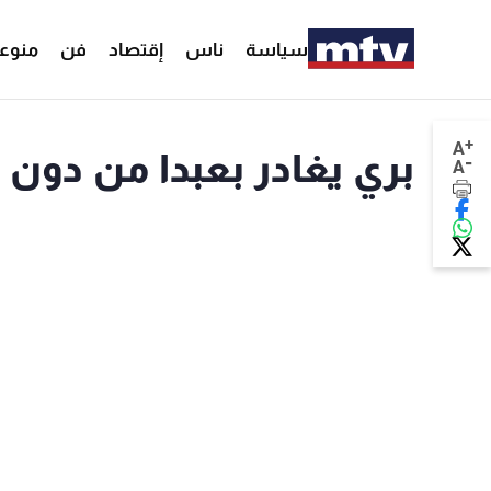
سياسة
ناس
إقتصاد
فن
منوع
+
A
بري يغادر بعبدا من دون ا
-
A