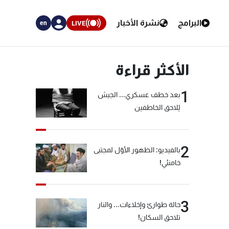
البرامج
نشرة الأخبار
LIVE
en
الأكثر قراءة
1
بعد خطف عسكري... الجيش
يُلاحق الخاطفين
2
بالفيديو: الظهور الأوّل لمجتبى
خامنئي!
3
حالة طوارئ وإخلاءات... والنار
تلاحق السكان!