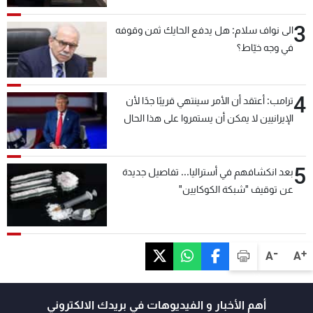
3
الى نواف سلام: هل يدفع الحايك ثمن وقوفه
في وجه خيّاط؟
4
ترامب: أعتقد أن الأمر سينتهي قريبًا جدًا لأن
الإيرانيين لا يمكن أن يستمروا على هذا الحال
5
بعد انكشافهم في أستراليا... تفاصيل جديدة
عن توقيف "شبكة الكوكايين"
-
+
A
A
أهم الأخبار و الفيديوهات في بريدك الالكتروني