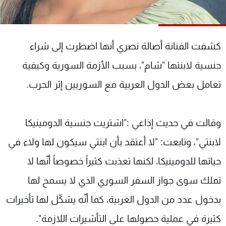
شاهد البرامج
الترددات
كشفت الفنانة أصالة نصري أنها اضطرت إلى شراء
عن MTV
وظائف
جنسية لابنتها "شام"، بسبب الأزمة السورية وكيفية
الإنـتـاج
تواصل معنا
لاعلاناتكم
شروط الإسـتخدام
تعامل بعض الدول العربية مع السوريين إثر الحرب.
سياسة الخصوصية
وقالت في حديث إذاعي :"اشتريت جنسية الدومينيكا
لابنتي"، وتابعت: "لا أعتقد بأن ابنتي سيكون لها ولاء في
حياتها للدومينيكا، لكنها تعذبت كثيراً خصوصاً أنّها لا
تملك سوى جواز السفر السوري الذي لا يسمح لها
بدخول عدد من الدول العربية، كما أنّه يشكّل لها تأخيرات
كثيرة في عملية حصولها على التأشيرات اللازمة".