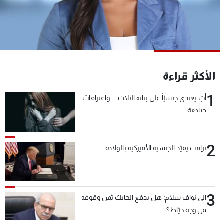
شاهد البرامج
الترددات
عن MTV
وظائف
الإنـتـاج
تواصل معنا
الأكثر قراءة
لاعلاناتكم
شروط الإسـتخدام
سياسة الخصوصية
1
أبٌ يعتدي جنسيّاً على بناته الثلاث… واعترافاتٌ
صادمة
2
ترامب يقيّد الجنسية الأميركية بالولادة
3
الى نواف سلام: هل يدفع الحايك ثمن وقوفه
في وجه خيّاط؟