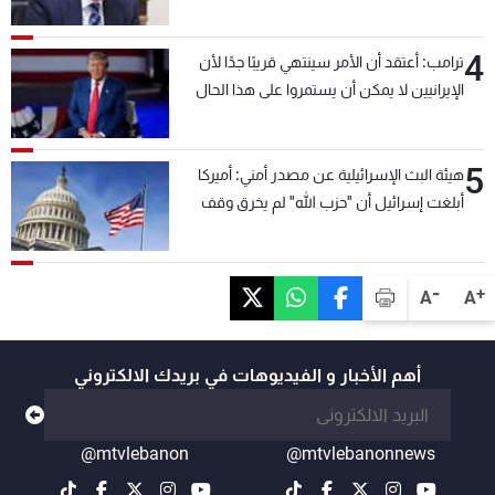
4
ترامب: أعتقد أن الأمر سينتهي قريبًا جدًا لأن
الإيرانيين لا يمكن أن يستمروا على هذا الحال
5
هيئة البث الإسرائيلية عن مصدر أمني: أميركا
أبلغت إسرائيل أن "حزب الله" لم يخرق وقف
إطلاق النار أمس في مجدل زون وطلبت منها
عدم التصعيد خشية أن يؤثر ذلك على مفاوضات
روما
-
+
A
A
أهم الأخبار و الفيديوهات في بريدك الالكتروني
@mtvlebanon
@mtvlebanonnews