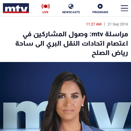
LIVE
NEWSCASTS
PROGRAMS
11:27 AM
21 Sep 2016
en
مراسلة mtv: وصول المشاركين في
الأخبار
اعتصام اتحادات النقل البري الى ساحة
رياض الصلح
سياسة
ناس
إقتصاد
فن
منوعات
رياضة
كأس العالم
البرامج
جدول البرامج