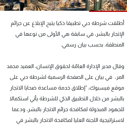
شاهد البرامج
الترددات
أطلقت شرطة دبي تطبيقا ذكيا يتيح الإبلاغ عن جرائم
عن MTV
وظائف
الإتجار بالبشر، في سابقة هي الأولى من نوعها في
الإنـتـاج
تواصل معنا
المنطقة، بحسب بيان رسمي.
لاعلاناتكم
شروط الإسـتخدام
سياسة الخصوصية
وقال مدير الإدارة العامّة لحقوق الإنسان، العميد محمد
المر، في بيان على الصفحة الرسمية لشرطة دبي على
موقع فيسبوك، "إطلاق خدمة مساعدة ضحايا الاتجار
بالبشر من خلال التطبيق الذكي للشرطة يأتي استكمالا
للجهود المبذولة لمكافحة جرائم الاتجار بالبشر، ودعما
لاستراتيجية اللجنة العليا لمكافحة الاتجار بالبشر في