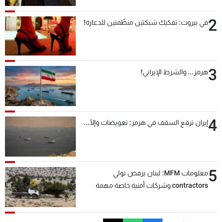
2
في بيروت: تفكيك شبكتين منظّمتين للدعارة!
3
هرمز... والشرط الإيراني!
4
إيران ترفع السقف في هرمز: تعويضات وإلّا...
5
معلومات MFM: لبنان يرفض تولي
contractors وشركات أمنية خاصة مهمة
التحقق من نزع سلاح "حزب الله"