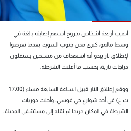
شاهد البرامج
الترددات
أصيب أربعة أشخاص بجروح أحدهم إصابته بالغة في
عن MTV
وظائف
الإنـتـاج
تواصل معنا
وسط مالمو، كبرى مدن جنوب السويد، بعدما تعرضوا
لاعلاناتكم
شروط الإسـتخدام
سياسة الخصوصية
لإطلاق نار يبدو أنه استهداف من مسلحين يستقلون
دراجات نارية، بحسب ما أعلنت الشرطة.
ووقع إطلاق النار قبيل الساعة السابعة مساء (17،00
ت غ) في أحد شوارع حي فوسي. وأجلت دوريات
الشرطة في المكان جريحا تم نقله إلى مستشفى المدينة.