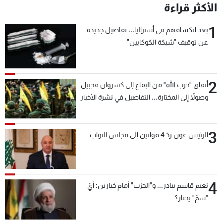
الأكثر قراءة
1
بعد انكشافهم في أستراليا... تفاصيل جديدة
عن توقيف "شبكة الكوكايين"
2
أنفاق "حزب الله" من البقاع إلى كسروان فجبيل
وصولاً إلى المختارة... التفاصيل في نشرة الأخبار
بعد قليل
3
الرئيس عون ردّ 4 قوانين إلى مجلس النواب
4
نعيم قاسم يبادر... و"الحزب" أمام خيارين: أيّ
"سمّ" يختار؟