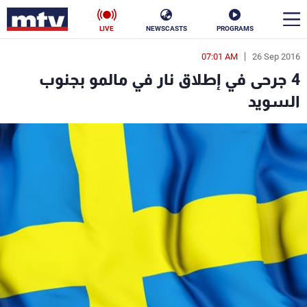
LIVE
NEWSCASTS
PROGRAMS
07:01 AM
26 Sep 2016
en
4 جرحى في إطلاق نار في مالمو بجنوب
الأخبار
السويد
سياسة
ناس
إقتصاد
فن
منوعات
رياضة
كأس العالم
البرامج
جدول البرامج