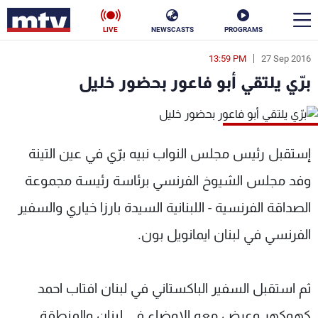
LIVE
NEWSCASTS
PROGRAMS
13:59 PM
27 Sep 2016
en
برّي يلتقي أبو فاعور بحضور خليل
الأخبار
سياسة
ناس
إستقبل رئيس مجلس النواب نبيه برّي في عين التينة
إقتصاد
فن
وفد مجلس الشيوخ الفرنسي برئاسة رئيسة مجموعة
منوعات
رياضة
الصداقة الفرنسية - اللبنانية السيدة بارزا خياري والسفير
كأس العالم
الفرنسي في لبنان ايمانويل بون.
ثم استقبل السفير الباكستاني في لبنان افتاب احمد
البرامج
كهوكهر وعرض معه الاوضاع في لبنان والمنطقة.
جدول البرامج