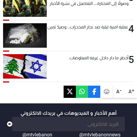
وصولاً إلى المختارة... التفاصيل في نشرة الأخبار
بعد قليل
4
عملية امنية ليلية ضد تجار المخدرات.. وصيدٌ ثمين
5
أخطر ما دار داخل غرفة المفاوضات
-
+
A
A
أهم الأخبار و الفيديوهات في بريدك الالكتروني
@mtvlebanon
@mtvlebanonnews