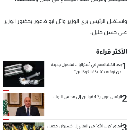
شاهد البرامج
الترددات
واستقبل الرئيس بري الوزير وائل ابو فاعور بحضور الوزير
علي حسن خليل.
عن MTV
وظائف
الإنـتـاج
تواصل معنا
لاعلاناتكم
شروط الإسـتخدام
الأكثر قراءة
سياسة الخصوصية
1
بعد انكشافهم في أستراليا... تفاصيل جديدة
عن توقيف "شبكة الكوكايين"
2
الرئيس عون ردّ 4 قوانين إلى مجلس النواب
3
أنفاق "حزب الله" من البقاع إلى كسروان فجبيل