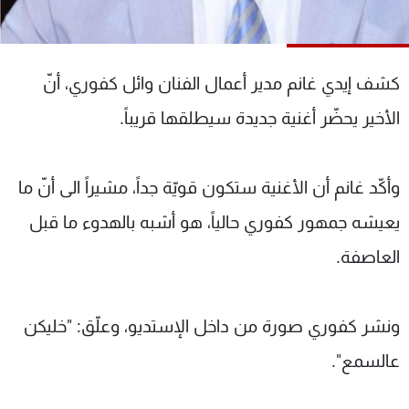
شاهد البرامج
الترددات
كشف إيدي غانم مدير أعمال الفنان وائل كفوري، أنّ
عن MTV
وظائف
الأخير يحضّر أغنية جديدة سيطلقها قريباً.
الإنـتـاج
تواصل معنا
لاعلاناتكم
شروط الإسـتخدام
سياسة الخصوصية
وأكّد غانم أن الأغنية ستكون قويّة جداً، مشيراً الى أنّ ما
يعيشه جمهور كفوري حالياً، هو أشبه بالهدوء ما قبل
العاصفة.
ونشر كفوري صورة من داخل الإستديو، وعلّق: "خليكن
عالسمع".