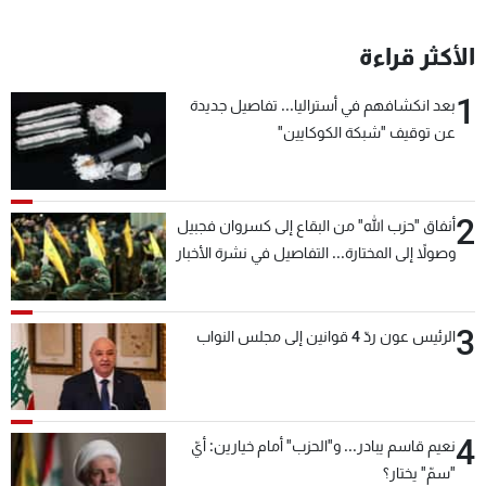
الأكثر قراءة
1
بعد انكشافهم في أستراليا... تفاصيل جديدة
عن توقيف "شبكة الكوكايين"
2
أنفاق "حزب الله" من البقاع إلى كسروان فجبيل
وصولاً إلى المختارة... التفاصيل في نشرة الأخبار
بعد قليل
3
الرئيس عون ردّ 4 قوانين إلى مجلس النواب
4
نعيم قاسم يبادر... و"الحزب" أمام خيارين: أيّ
"سمّ" يختار؟