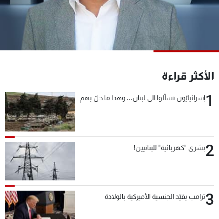
شاهد البرامج
الترددات
عن MTV
وظائف
الإنـتـاج
تواصل معنا
الأكثر قراءة
لاعلاناتكم
شروط الإسـتخدام
سياسة الخصوصية
1
إسرائيليّون تسلّلوا الى لبنان... وهذا ما حلّ بهم
2
بشرى "كهربائية" للبنانيين!
3
ترامب يقيّد الجنسية الأميركية بالولادة