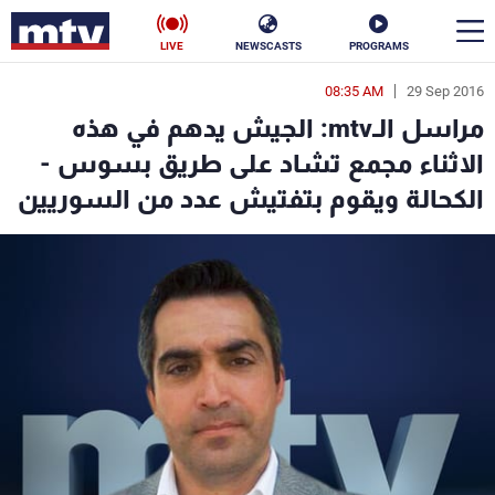
LIVE
NEWSCASTS
PROGRAMS
08:35 AM
29 Sep 2016
en
مراسل الـmtv: الجيش يدهم في هذه
الأخبار
الاثناء مجمع تشاد على طريق بسوس -
الكحالة ويقوم بتفتيش عدد من السوريين
سياسة
ناس
إقتصاد
فن
منوعات
رياضة
كأس العالم
البرامج
جدول البرامج