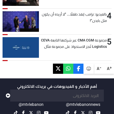
4
بالفيديو: ترامب يُنقذ طفلاً... "لا أريده أن يكون
مثل بايدن"!
5
مجموعة CMA CGM عبر شركتها التابعة CEVA
Logistics تُنجز الاستحواذ على مجموعة فتّال
-
+
A
A
أهم الأخبار و الفيديوهات في بريدك الالكتروني
@mtvlebanon
@mtvlebanonnews