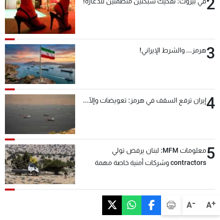
2
في بيروت: تفكيك شبكتين منظّمتين للدعارة!
3
هرمز... والشرط الإيراني!
4
إيران ترفع السقف في هرمز: تعويضات وإلّا...
5
معلومات MFM: لبنان يرفض تولي
contractors وشركات أمنية خاصة مهمة
التحقق من نزع سلاح "حزب الله"
-
+
A
A