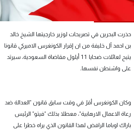
شاهد البرامج
الترددات
حذرت البحرين في تصريحات لوزير خارجيتها الشيخ خالد
عن MTV
وظائف
الإنـتـاج
تواصل معنا
بن احمد آل خليفة من ان إقرار الكونغرس الاميركي قانونا
لاعلاناتكم
شروط الإسـتخدام
سياسة الخصوصية
يتيح لعائلات ضحايا 11 أيلول مقاضاة السعودية، سيرتد
على واشنطن نفسها.
وكان الكونغرس أقرّ في وقت سابق قانون "العدالة ضد
رعاة الاعمال الارهابية"، معطلا بذلك "فيتو" الرئيس
باراك اوباما الرافض لهذا القانون الذي يراه خطرا على