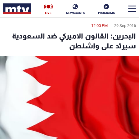
LIVE
NEWSCASTS
PROGRAMS
12:00 PM
29 Sep 2016
en
البحرين: القانون الاميركي ضد السعودية
الأخبار
سيرتد على واشنطن
سياسة
ناس
إقتصاد
فن
منوعات
رياضة
كأس العالم
البرامج
جدول البرامج