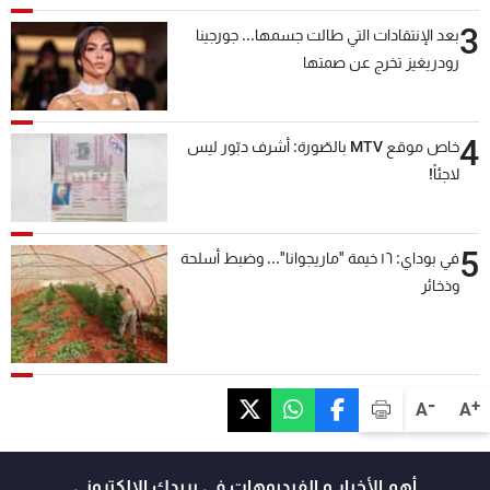
3
بعد الإنتقادات التي طالت جسمها... جورجينا
رودريغيز تخرج عن صمتها
4
خاص موقع MTV بالصّورة: أشرف دبّور ليس
لاجئاً!
5
في بوداي: ١٦ خيمة "ماريجوانا"... وضبط أسلحة
وذخائر
-
+
A
A
أهم الأخبار و الفيديوهات في بريدك الالكتروني