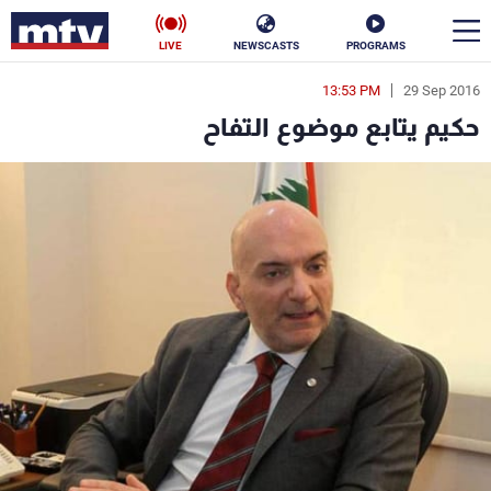
LIVE
NEWSCASTS
PROGRAMS
13:53 PM
29 Sep 2016
en
حكيم يتابع موضوع التفاح
الأخبار
سياسة
ناس
إقتصاد
فن
منوعات
رياضة
كأس العالم
البرامج
جدول البرامج