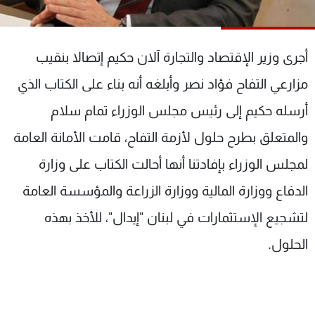
شاهد البرامج
الترددات
أجرى وزير الإقتصاد والتجارة آلان حكيم إتصالا بنقيب
عن MTV
وظائف
مزارعي التفاح فؤاد نصر وأبلغه أنه بناء على الكتاب الذي
الإنـتـاج
تواصل معنا
أرسله حكيم إلى رئيس مجلس الوزراء تمام سلام
لاعلاناتكم
شروط الإسـتخدام
سياسة الخصوصية
والمتعلق بطرح حلول لأزمة التفاح، قامت الأمانة العامة
لمجلس الوزراء بإفادتنا أنها أحالت الكتاب على وزارة
الدفاع ووزارة المالية ووزارة الزراعة والمؤسسة العامة
لتشجيع الإستثمارات في لبنان "إيدال"، للأخذ بهذه
الحلول.