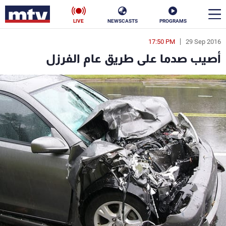
LIVE
NEWSCASTS
PROGRAMS
17:50 PM
29 Sep 2016
en
أصيب صدما على طريق عام الفرزل
الأخبار
سياسة
ناس
إقتصاد
فن
منوعات
رياضة
كأس العالم
البرامج
جدول البرامج