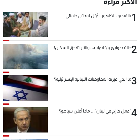
الأكثر قراءة
1
بالفيديو: الظهور الأوّل لمجتبى خامنئي!
2
حالة طوارئ وإخلاءات... والنار تلاحق السكان!
3
ما الذي غيّرته المفاوضات اللبنانية الإسرائيلية؟
4
"عمل حازم في لبنان"... ماذا أعلن نتنياهو؟