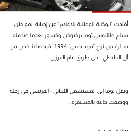
شاهد البرامج
الترددات
أفادت "الوكالة الوطنية للاعلام" عن إصابة المواطن
عن MTV
وظائف
بسام طانيوس توما برضوض وكسور بعدما صدمته
الإنـتـاج
تواصل معنا
سيارة من نوع "مرسيدس" 1994 يقودها شخص من
لاعلاناتكم
شروط الإسـتخدام
سياسة الخصوصية
آل الفليطي، على طريق عام الفرزل.
ونقل توما إلى المستشفى اللبناني - الفرنسي في زحلة،
ووصفت حالته بالمستقرة.