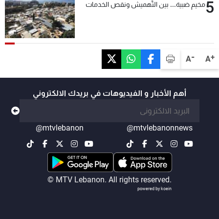
5
مخيم ضبية... بين التَّهميش ونقص الخدمات
-
+
A
A
أهم الأخبار و الفيديوهات في بريدك الالكتروني
@mtvlebanon
@mtvlebanonnews
© MTV Lebanon. All rights reserved.
powered by koein