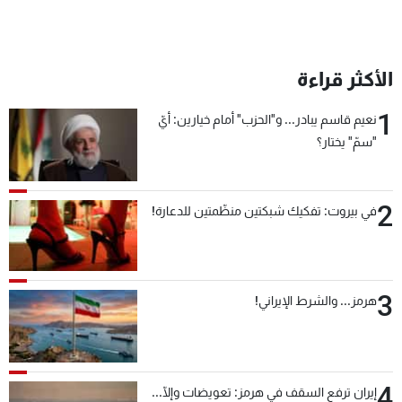
الأكثر قراءة
1
نعيم قاسم يبادر... و"الحزب" أمام خيارين: أيّ
"سمّ" يختار؟
2
في بيروت: تفكيك شبكتين منظّمتين للدعارة!
3
هرمز... والشرط الإيراني!
4
إيران ترفع السقف في هرمز: تعويضات وإلّا...