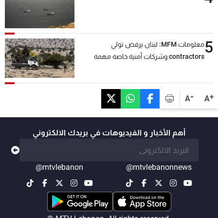
5
معلومات MFM: لبنان يرفض تولي
contractors وشركات أمنية خاصة مهمة
التحقق من نزع سلاح "حزب الله"
-
+
A
A
أهم الأخبار و الفيديوهات في بريدك الالكتروني
@mtvlebanon
@mtvlebanonnews