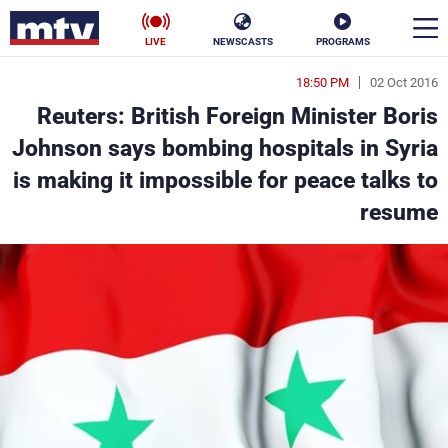
LIVE
NEWSCASTS
PROGRAMS
18:50 PM
02 Oct 2016
en
Reuters: British Foreign Minister Boris
الأخبار
Johnson says bombing hospitals in Syria
is making it impossible for peace talks to
سياسة
ناس
resume
إقتصاد
فن
منوعات
رياضة
كأس العالم
البرامج
جدول البرامج