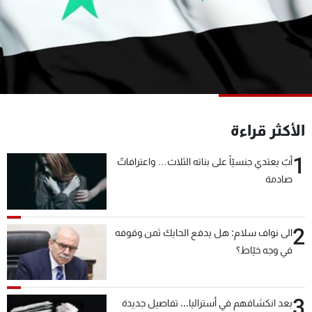
شاهد البرامج
الترددات
عن MTV
وظائف
الإنـتـاج
تواصل معنا
لاعلاناتكم
شروط الإسـتخدام
سياسة الخصوصية
الأكثر قراءة
1
أبٌ يعتدي جنسيّاً على بناته الثلاث… واعترافاتٌ
صادمة
2
الى نواف سلام: هل يدفع الحايك ثمن وقوفه
في وجه خيّاط؟
3
بعد انكشافهم في أستراليا... تفاصيل جديدة