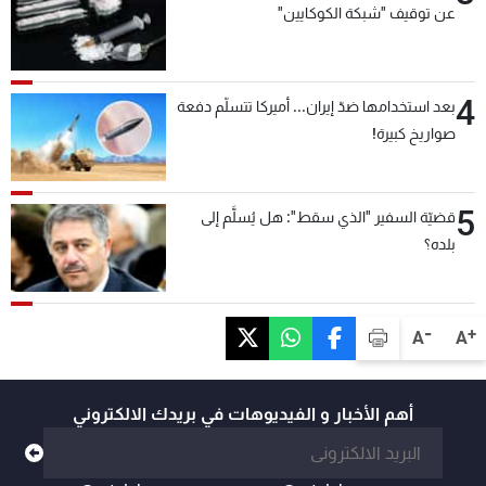
عن توقيف "شبكة الكوكايين"
4
بعد استخدامها ضدّ إيران... أميركا تتسلّم دفعة
صواريخ كبيرة!
5
قضيّة السفير "الذي سقط": هل يُسلَّم إلى
بلده؟
-
+
A
A
أهم الأخبار و الفيديوهات في بريدك الالكتروني