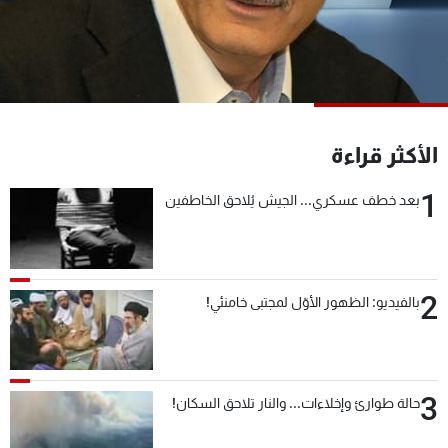
شاهد البرامج
الترددات
عن MTV
وظائف
الإنـتـاج
تواصل معنا
الأكثر قراءة
لاعلاناتكم
شروط الإسـتخدام
سياسة الخصوصية
1
بعد خطف عسكري... الجيش يُلاحق الخاطفين
2
بالفيديو: الظهور الأوّل لمجتبى خامنئي!
3
حالة طوارئ وإخلاءات... والنار تلاحق السكان!