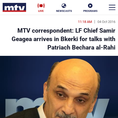
LIVE
NEWSCASTS
PROGRAMS
11:18 AM
04 Oct 2016
en
MTV correspondent: LF Chief Samir
الأخبار
Geagea arrives in Bkerki for talks with
Patriach Bechara al-Rahi
سياسة
ناس
إقتصاد
فن
منوعات
رياضة
كأس العالم
البرامج
جدول البرامج