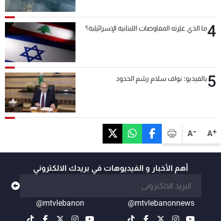
4
ما الذي غيّرته المفاوضات اللبنانية الإسرائيلية؟
5
بالفيديو: نواف سلام رسّم الحدود
-
+
A
A
أهم الأخبار و الفيديوهات في بريدك الالكتروني
@mtvlebanon
@mtvlebanonnews