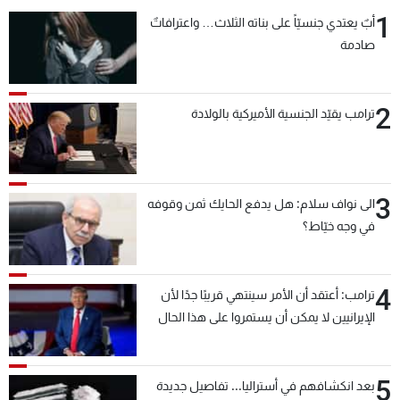
1
أبٌ يعتدي جنسيّاً على بناته الثلاث… واعترافاتٌ
صادمة
2
ترامب يقيّد الجنسية الأميركية بالولادة
3
الى نواف سلام: هل يدفع الحايك ثمن وقوفه
في وجه خيّاط؟
4
ترامب: أعتقد أن الأمر سينتهي قريبًا جدًا لأن
الإيرانيين لا يمكن أن يستمروا على هذا الحال
5
بعد انكشافهم في أستراليا... تفاصيل جديدة