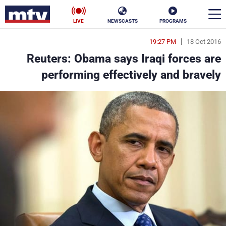
LIVE
NEWSCASTS
PROGRAMS
19:27 PM
18 Oct 2016
en
Reuters: Obama says Iraqi forces are
الأخبار
performing effectively and bravely
سياسة
ناس
إقتصاد
فن
منوعات
رياضة
كأس العالم
البرامج
جدول البرامج