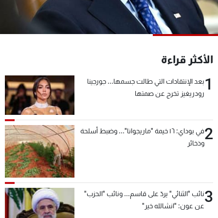
شاهد البرامج
الترددات
عن MTV
وظائف
الأكثر قراءة
الإنـتـاج
تواصل معنا
لاعلاناتكم
شروط الإسـتخدام
1
بعد الإنتقادات التي طالت جسمها... جورجينا
سياسة الخصوصية
رودريغيز تخرج عن صمتها
2
في بوداي: ١٦ خيمة "ماريجوانا"... وضبط أسلحة
وذخائر
3
نائب "الثنائي" يردّ على قاسم... ونائب "الحزب"
عن عون: "انشالله خير"