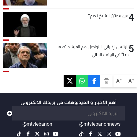
4
من يصدّق الشيخ نعيم؟
5
الرئيس الإيراني: التواصل مع المرشد "صعب
جداً" في الوقت الحالي
-
+
A
A
أهم الأخبار و الفيديوهات في بريدك الالكتروني
@mtvlebanon
@mtvlebanonnews