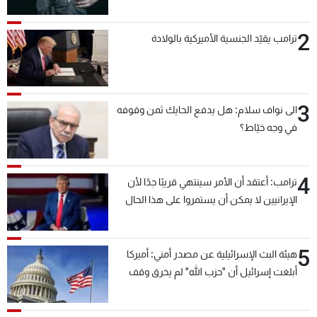
2
ترامب يقيّد الجنسية الأميركية بالولادة
3
الى نواف سلام: هل يدفع الحايك ثمن وقوفه
في وجه خيّاط؟
4
ترامب: أعتقد أن الأمر سينتهي قريبًا جدًا لأن
الإيرانيين لا يمكن أن يستمروا على هذا الحال
5
هيئة البث الإسرائيلية عن مصدر أمني: أميركا
أبلغت إسرائيل أن "حزب الله" لم يخرق وقف
إطلاق النار أمس في مجدل زون وطلبت منها
عدم التصعيد خشية أن يؤثر ذلك على مفاوضات