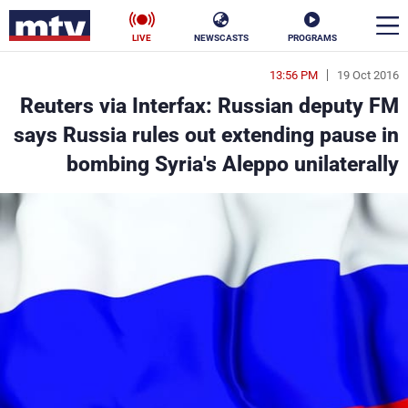
LIVE
NEWSCASTS
PROGRAMS
13:56 PM
19 Oct 2016
en
Reuters via Interfax: Russian deputy FM
الأخبار
says Russia rules out extending pause in
bombing Syria's Aleppo unilaterally
سياسة
ناس
إقتصاد
فن
منوعات
رياضة
كأس العالم
البرامج
جدول البرامج