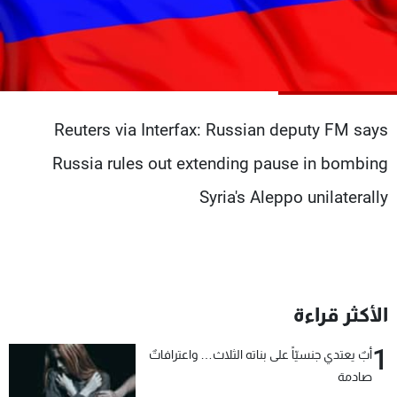
شاهد البرامج
الترددات
عن MTV
وظائف
الإنـتـاج
تواصل معنا
Reuters via Interfax: Russian deputy FM says
لاعلاناتكم
شروط الإسـتخدام
سياسة الخصوصية
Russia rules out extending pause in bombing
Syria's Aleppo unilaterally
الأكثر قراءة
1
أبٌ يعتدي جنسيّاً على بناته الثلاث… واعترافاتٌ
صادمة