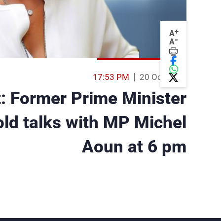
+
A
-
A
17:53 PM
20 Oct 2016
 Former Prime Minister
hold talks with MP Michel
Aoun at 6 pm