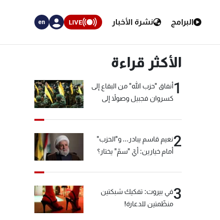
البرامج
نشرة الأخبار
LIVE
en
الأكثر قراءة
1
أنفاق "حزب الله" من البقاع إلى
كسروان فجبيل وصولاً إلى
المختارة... التفاصيل في نشرة
الأخبار بعد قليل
2
نعيم قاسم يبادر... و"الحزب"
أمام خيارين: أيّ "سمّ" يختار؟
3
في بيروت: تفكيك شبكتين
منظّمتين للدعارة!