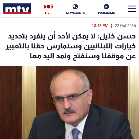
LIVE
NEWSCASTS
PROGRAMS
13:43 PM
22 Oct 2016
en
حسن خليل: لا يمكن لأحد أن ينفرد بتحديد
الأخبار
خيارات اللبنانيين وسنمارس حقنا بالتعبير
عن موقفنا وسنفتح ونمد اليد معا
سياسة
ناس
إقتصاد
فن
منوعات
رياضة
كأس العالم
البرامج
جدول البرامج