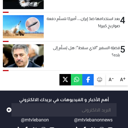
4
بعد استخدامها ضدّ إيران... أميركا تتسلّم دفعة
صواريخ كبيرة!
5
قضيّة السفير "الذي سقط": هل يُسلَّم إلى
بلده؟
-
+
A
A
أهم الأخبار و الفيديوهات في بريدك الالكتروني
@mtvlebanon
@mtvlebanonnews