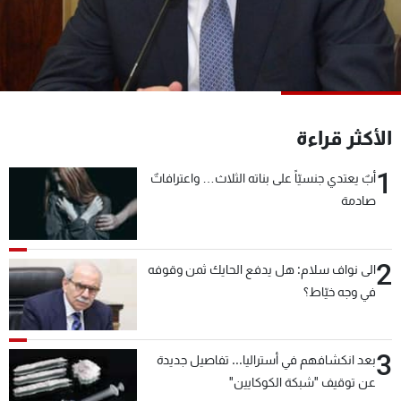
شاهد البرامج
الترددات
عن MTV
وظائف
الإنـتـاج
تواصل معنا
الأكثر قراءة
لاعلاناتكم
شروط الإسـتخدام
سياسة الخصوصية
1
أبٌ يعتدي جنسيّاً على بناته الثلاث… واعترافاتٌ
صادمة
2
الى نواف سلام: هل يدفع الحايك ثمن وقوفه
في وجه خيّاط؟
3
بعد انكشافهم في أستراليا... تفاصيل جديدة
عن توقيف "شبكة الكوكايين"