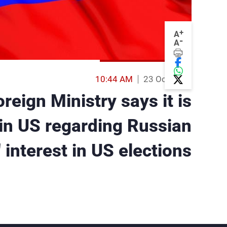
+
A
-
A
10:44 AM
23 Oct 2016
reign Ministry says it is
in US regarding Russian
 interest in US elections