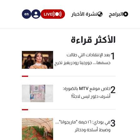
البرامج
نشرة الأخبار
LIVE
en
الأكثر قراءة
1
بعد الإنتقادات التي طالت
جسمها... جورجينا رودريغيز تخرج
عن صمتها
2
خاص موقع MTV بالصّورة:
أشرف دبّور ليس لاجئاً!
3
في بوداي: ١٦ خيمة "ماريجوانا"...
وضبط أسلحة وذخائر