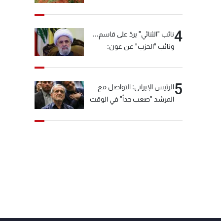
4
نائب "الثنائي" يردّ على قاسم...
ونائب "الحزب" عن عون:
"انشالله خير"
5
الرئيس الإيراني: التواصل مع
المرشد "صعب جداً" في الوقت
الحالي