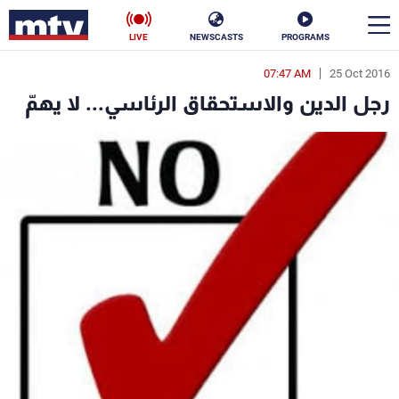
LIVE
NEWSCASTS
PROGRAMS
07:47 AM
25 Oct 2016
en
رجل الدين والاستحقاق الرئاسي... لا يهمّ
الأخبار
سياسة
ناس
إقتصاد
فن
منوعات
رياضة
كأس العالم
البرامج
جدول البرامج