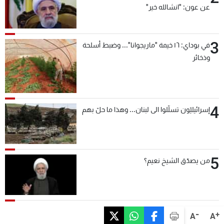
عن عون: "انشالله خير"
3
في بوداي: ١٦ خيمة "ماريجوانا"... وضبط أسلحة
وذخائر
4
إسرائيليّون تسلّلوا الى لبنان... وهذا ما حلّ بهم
5
من يصدّق الشيخ نعيم؟
-
+
A
A