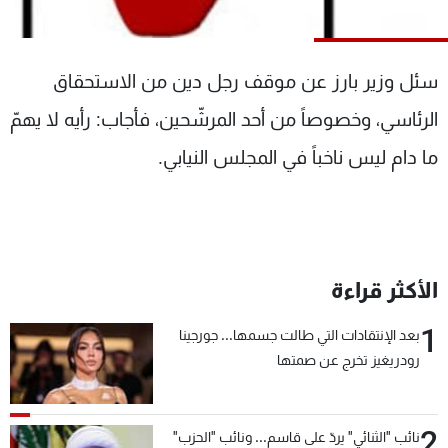
شاهد البرامج
الترددات
سئل وزير بارز عن موقف رجل دين من الاستحقاق
عن MTV
وظائف
الرئاسي، وخصوصاً من أحد المرشّحين، فأجاب: رأيه لا يهمّ
الإنـتـاج
تواصل معنا
ما دام ليس ناخباً في المجلس النيابي.
لاعلاناتكم
شروط الإسـتخدام
سياسة الخصوصية
الأكثر قراءة
1
بعد الإنتقادات التي طالت جسمها... جورجينا
رودريغيز تخرج عن صمتها
2
نائب "الثنائي" يردّ على قاسم... ونائب "الحزب"