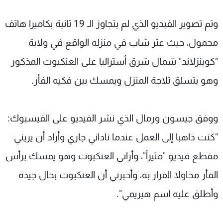
شاهد البرامج
وتم تصوير الفيديو الذي لم يتجاوز الـ 19 ثانية بكاميرا هاتف
الترددات
محمول، حيث عثر شاب في منزله الواقع في ولاية
عن MTV
وظائف
"كوينزلاند" شمال شرق أستراليا على العنكبوت المذكور
الإنـتـاج
تواصل معنا
لاعلاناتكم
شروط الإسـتخدام
وهو يتسلق ثلاجة المنزل ويمسك بين فكيه الفأر.
سياسة الخصوصية
ووفق جيسون ورمال الذي نشر الفيديو على الفيسبوك:
"كنت ذاهبا إلى العمل عندما ناداني جاري وأراد أن يريني
مقطع فيديو "مثيراً"، وأراني العنكبوت وهو يمسك برأس
الفأر محاولا الفرار به، وأخبرني أن العنكبوت بحال جيدة
وأطلق عليه اسم هيريمي".