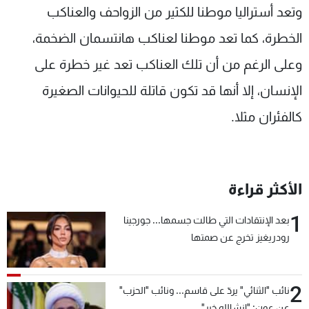
وتعد أستراليا موطنا للكثير من الزواحف والعناكب
الخطرة، كما تعد موطنا لعناكب هانتسمان الضخمة،
وعلى الرغم من أن تلك العناكب تعد غير خطرة على
الإنسان، إلا أنها قد تكون قاتلة للحيوانات الصغيرة
كالفئران مثلا.
الأكثر قراءة
1
بعد الإنتقادات التي طالت جسمها... جورجينا
رودريغيز تخرج عن صمتها
2
نائب "الثنائي" يردّ على قاسم... ونائب "الحزب"
عن عون: "انشالله خير"