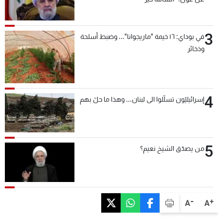
3
في بوداي: ١٦ خيمة "ماريجوانا"... وضبط أسلحة
وذخائر
4
إسرائيليّون تسلّلوا الى لبنان... وهذا ما حلّ بهم
5
من يصدّق الشيخ نعيم؟
-
+
A
A