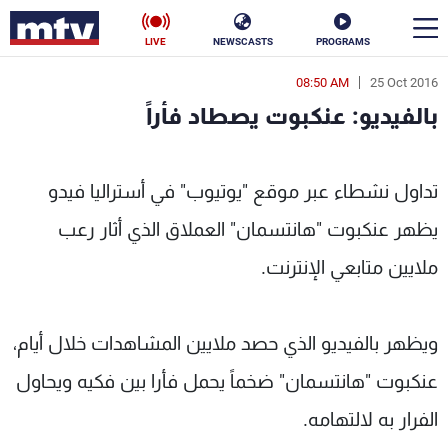
LIVE
NEWSCASTS
PROGRAMS
08:50 AM
25 Oct 2016
en
بالفيديو: عنكبوت يصطاد فأراً
الأخبار
بالفيديو: عنكبوت يصطاد فأراً - MTV Lebanon
سياسة
ناس
تداول نشطاء عبر موقع "يوتيوب" في أستراليا فيدو
يظهر عنكبوت "هانتسمان" العملاق الذي أثار رعب
إقتصاد
فن
ملايين متابعي الإنترنت.
منوعات
رياضة
كأس العالم
ويظهر بالفيديو الذي حصد ملايين المشاهدات خلال أيام،
عنكبوت "هانتسمان" ضخماً يحمل فأرا بين فكيه ويحاول
البرامج
الفرار به لالتهامه.
جدول البرامج