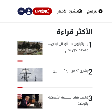
البرامج
نشرة الأخبار
LIVE
en
الأكثر قراءة
1
إسرائيليّون تسلّلوا الى لبنان...
وهذا ما حلّ بهم
2
بشرى "كهربائية" للبنانيين!
3
ترامب يقيّد الجنسية الأميركية
بالولادة