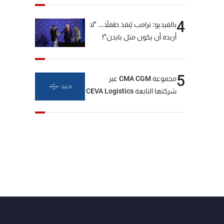
4
بالفيديو: ترامب يُنقذ طفلاً... "لا
أريده أن يكون مثل بايدن"!
5
مجموعة CMA CGM عبر
شركتها التابعة CEVA Logistics
تُنجز الاستحواذ على مجموعة
فتّال