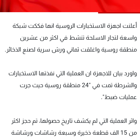
شاهد البرامج
الترددات
أعلنت اجهزة الاستخبارات الروسية انها فككت شبكة
عن MTV
وظائف
واسعة لتجار الاسلحة تنشط في اكثر من عشرين
الإنـتـاج
تواصل معنا
منطقة روسية واغلقت ثماني ورش سرية لصنع الذخائر.
لاعلاناتكم
شروط الإسـتخدام
سياسة الخصوصية
واورد بيان للاجهزة ان العملية التي نفذتها الاستخبارات
والشرطة تمت في "24 منطقة روسية حيث جرت
عمليات ضبط".
واثر العملية التي لم يكشف تاريخ حصولها، تم حجز اكثر
من 15 الف قطعة ذخيرة وسبعة رشاشات ورشاشة