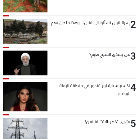
2
إسرائيليّون تسلّلوا الى لبنان... وهذا ما حلّ بهم
3
من يصدّق الشيخ نعيم؟
4
تكسير سيارة نور غندور في منطقة الرملة
البيضاء
5
بشرى "كهربائية" للبنانيين!