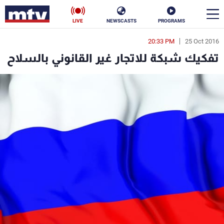
LIVE
NEWSCASTS
PROGRAMS
20:33 PM
25 Oct 2016
en
تفكيك شبكة للاتجار غير القانوني بالسلاح
الأخبار
سياسة
ناس
إقتصاد
فن
منوعات
رياضة
كأس العالم
البرامج
جدول البرامج