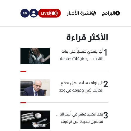
البرامج
نشرة الأخبار
LIVE
en
الأكثر قراءة
1
أبٌ يعتدي جنسيّاً على بناته
الثلاث… واعترافاتٌ صادمة
2
الى نواف سلام: هل يدفع
الحايك ثمن وقوفه في وجه
خيّاط؟
3
بعد انكشافهم في أستراليا...
تفاصيل جديدة عن توقيف
"شبكة الكوكايين"