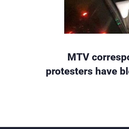
MTV correspo
protesters have b