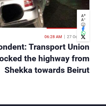
+
A
-
A
06:28 AM
27 Oct 2016
ndent: Transport Union
locked the highway from
Shekka towards Beirut