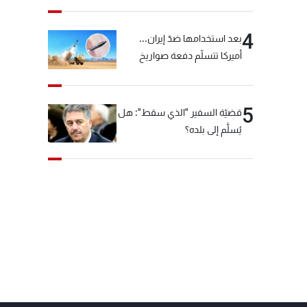
4
بعد استخدامها ضدّ إيران...
أميركا تتسلّم دفعة صواريخ
كبيرة!
5
قضيّة السفير "الذي سقط": هل
يُسلَّم إلى بلده؟