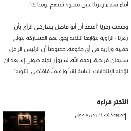
أبناء قضاء زغرتا الذين منحوه ثقتهم يومذاك".
وختمت زخريّا "أعتقد أن أبو فاضل يشاركني الرأي بأن
زغرتا - الزاوية بنوّابها الثلاثة يحق لهم المشاركة بتولّي
حقيبة وزارية في أي حكومة، خصوصاً أن الرئيس الراحل
سليمان فرنجية، رحمه الله، لم يوزّر نجله طوني إلا بعد ان
توّجته الإنتخابات النيابية نائباً وزعيماً، فاقتضى التنويه".
الأكثر قراءة
1
صورة خُبئت لأكثر من مئة عام