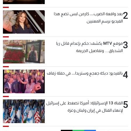
2
بعد واقعة الضرب... كارمن لبس تضع هذا
الفيديو برسم المعنيين
3
موقع MTV يكشف: حكم بإعدام قاتل ريا
الشدياق… وتفاصيل الجريمة
4
بالفيديو: دبكة جعجع وستريدا... في حفلة زفاف
5
القناة 13 الإسرائيليّة: أميركا تضغط على إسرائيل
لإنهاء القتال في إيران ولبنان وغزة