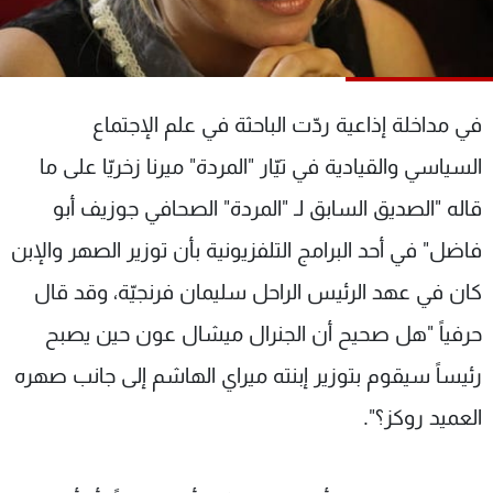
شاهد البرامج
الترددات
في مداخلة إذاعية ردّت الباحثة في علم الإجتماع
عن MTV
وظائف
الإنـتـاج
تواصل معنا
السياسي والقيادية في تيّار "المردة" ميرنا زخريّا على ما
لاعلاناتكم
شروط الإسـتخدام
سياسة الخصوصية
قاله "الصديق السابق لـ "المردة" الصحافي جوزيف أبو
فاضل" في أحد البرامج التلفزيونية بأن توزير الصهر والإبن
كان في عهد الرئيس الراحل سليمان فرنجيّة، وقد قال
حرفياً "هل صحيح أن الجنرال ميشال عون حين يصبح
رئيساً سيقوم بتوزير إبنته ميراي الهاشم إلى جانب صهره
العميد روكز؟".