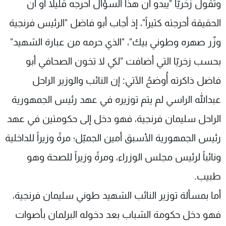
وتقول زخريّا "يبدو أن هذا السؤال أحرجه قليلاً أو أن
الحقيقة أحرجته كثيراً"، إذ أجاب أبو فاضل "الرئيس فرنجية
وزّر صهره وطوني بيك"، "الذي حرمه من عبارة الشهيد"
بحسب زخريّا التي أضافت "لكي لا تخون الصحافي أبو
فاضل ذاكرته أُوضحُ الآتي: إن النائب والوزير الراحل
عبدالله الراسي لم يتم توزيره في عهد رئيس الجمهورية
الراحل سليمان فرنجية، فهو دخل إلى حكومتين في عهد
رئيس الجمهورية الأسبق أمين الجميّل؛ مرةً وزيراً للداخلية
ونائباً لرئيس مجلس الوزراء، ومرةً وزيراً للصحة وهو
طبيب.
أما بمسألة توزير النائب الشهيد طوني سليمان فرنجية،
فهو دخل حكومة الشباب بعد دخوله البرلمان بأصوات